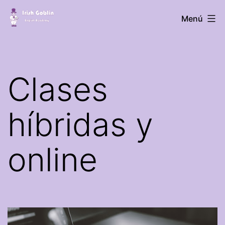
Saltar
Academia
Menú
al
de
contenido
inglés
Irish
Clases
Goblin
híbridas y
online