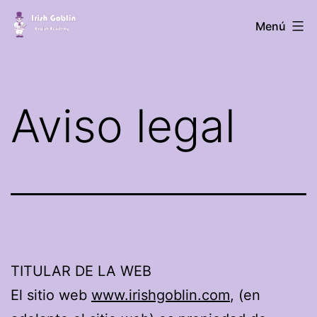
Saltar
Academia
Menú
al
de
contenido
inglés
Irish
Aviso legal
Goblin
TITULAR DE LA WEB
El sitio web
www.irishgoblin.com
, (en